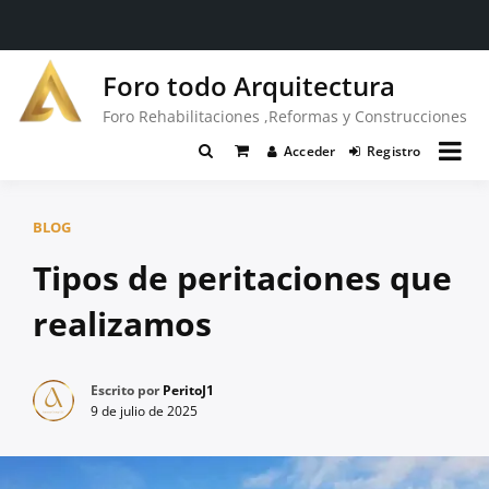
Saltar
Foro todo Arquitectura
al
contenido
Foro Rehabilitaciones ,Reformas y Construcciones
Acceder
Registro
BLOG
Tipos de peritaciones que
realizamos
Escrito por
PeritoJ1
9 de julio de 2025