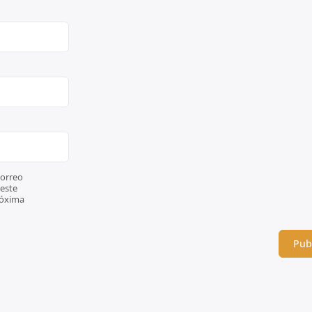
orreo
 este
róxima