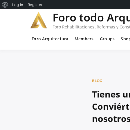
Acerca
Log In
Register
Saltar
Foro todo Arq
de
al
WordPress
contenido
Foro Rehabilitaciones ,Reformas y Cons
Foro Arquitectura
Members
Groups
Sho
BLOG
Tienes u
Conviért
nosotro