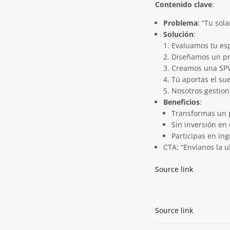
Contenido clave
:
Problema
: “Tu sol
Solución
:
Evaluamos tu esp
Diseñamos un p
Creamos una SPV 
Tú aportas el sue
Nosotros gestiona
Beneficios
:
Transformas un p
Sin inversión en o
Participas en in
CTA: “Envíanos la u
Source link
Source link