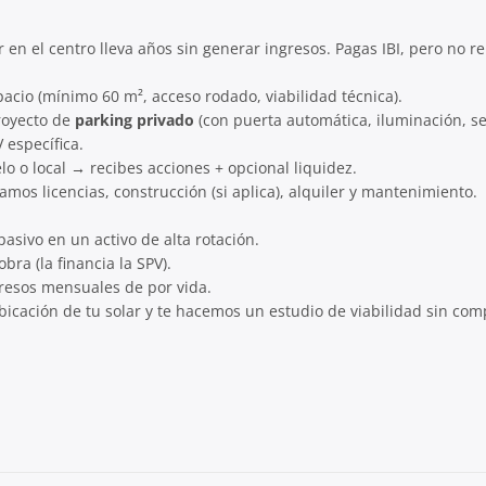
ar en el centro lleva años sin generar ingresos. Pagas IBI, pero no re
acio (mínimo 60 m², acceso rodado, viabilidad técnica).
royecto de
parking privado
(con puerta automática, iluminación, se
específica.
lo o local → recibes acciones + opcional liquidez.
mos licencias, construcción (si aplica), alquiler y mantenimiento.
asivo en un activo de alta rotación.
bra (la financia la SPV).
gresos mensuales de por vida.
bicación de tu solar y te hacemos un estudio de viabilidad sin com