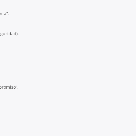
nta”.
guridad).
promiso”.