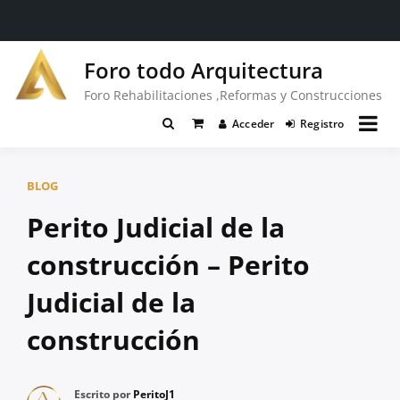
Saltar
Foro todo Arquitectura
al
contenido
Foro Rehabilitaciones ,Reformas y Construcciones
Acceder
Registro
BLOG
Perito Judicial de la
construcción – Perito
Judicial de la
construcción
Escrito por
PeritoJ1