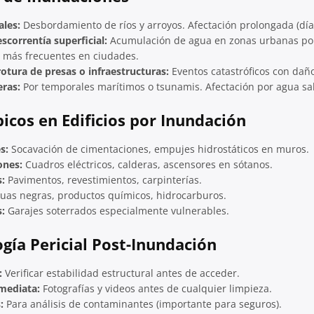
ales:
Desbordamiento de ríos y arroyos. Afectación prolongada (dí
scorrentía superficial:
Acumulación de agua en zonas urbanas por
s más frecuentes en ciudades.
otura de presas o infraestructuras:
Eventos catastróficos con dañ
eras:
Por temporales marítimos o tsunamis. Afectación por agua sal
picos en Edificios por Inundación
s:
Socavación de cimentaciones, empujes hidrostáticos en muros.
ones:
Cuadros eléctricos, calderas, ascensores en sótanos.
:
Pavimentos, revestimientos, carpinterías.
uas negras, productos químicos, hidrocarburos.
:
Garajes soterrados especialmente vulnerables.
gía Pericial Post-Inundación
:
Verificar estabilidad estructural antes de acceder.
mediata:
Fotografías y videos antes de cualquier limpieza.
:
Para análisis de contaminantes (importante para seguros).