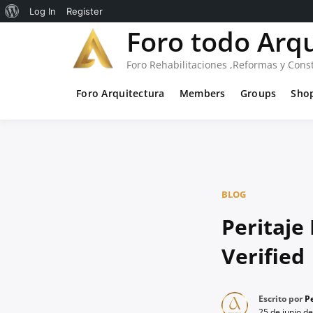
Acerca
Log In
Register
Saltar
Foro todo Arq
de
al
WordPress
contenido
Foro Rehabilitaciones ,Reformas y Cons
Foro Arquitectura
Members
Groups
Sho
BLOG
Peritaje
Verified
Escrito por
Pe
25 de junio d