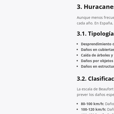
3. Huracane
Aunque menos frecuen
cada año. En España,
3.1. Tipologí
Desprendimiento d
Daños en cubiertas
Caída de árboles 
Daños por objetos 
Daños en estructur
3.2. Clasific
La escala de Beaufort 
prever los daños esp
80-100 km/h:
Daños
100-120 km/h:
Daño