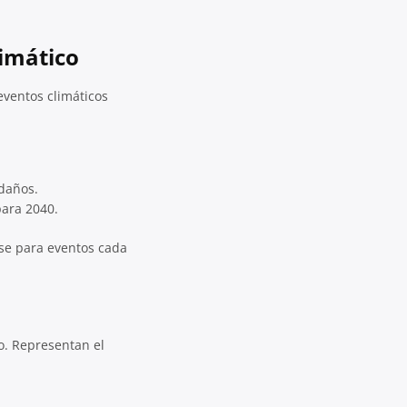
imático
eventos climáticos
daños.
para 2040.
rse para eventos cada
o. Representan el