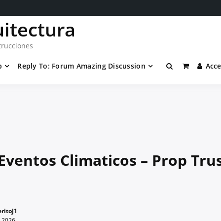
uitectura
trucciones
p
Reply To: Forum Amazing Discussion
Acc
 Eventos Climaticos – Prop Tru
ritoJ1
e 2026