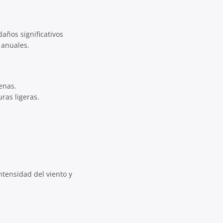
ños significativos
 anuales.
enas.
ras ligeras.
ntensidad del viento y