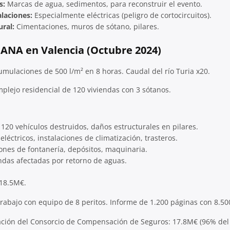
s:
Marcas de agua, sedimentos, para reconstruir el evento.
alaciones:
Especialmente eléctricas (peligro de cortocircuitos).
ural:
Cimentaciones, muros de sótano, pilares.
DANA en Valencia (Octubre 2024)
ulaciones de 500 l/m² en 8 horas. Caudal del río Turia x20.
lejo residencial de 120 viviendas con 3 sótanos.
: 120 vehículos destruidos, daños estructurales en pilares.
eléctricos, instalaciones de climatización, trasteros.
iones de fontanería, depósitos, maquinaria.
endas afectadas por retorno de aguas.
18.5M€.
abajo con equipo de 8 peritos. Informe de 1.200 páginas con 8.500
ión del Consorcio de Compensación de Seguros: 17.8M€ (96% del v