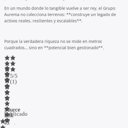
En un mundo donde lo tangible vuelve a ser rey, el Grupo
Aurema no colecciona terrenos: **construye un legado de
activos reales, resilientes y escalables**.
Porque la verdadera riqueza no se mide en metros
cuadrados… sino en **potencial bien gestionado**.
5/5
(1)
Source
Publicado
link
en
Blog
Navegación
Más