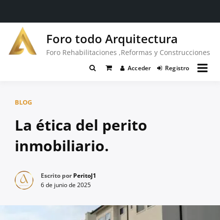
Saltar
Foro todo Arquitectura
al
contenido
Foro Rehabilitaciones ,Reformas y Construcciones
Acceder
Registro
BLOG
La ética del perito
inmobiliario.
Escrito por
PeritoJ1
6 de junio de 2025