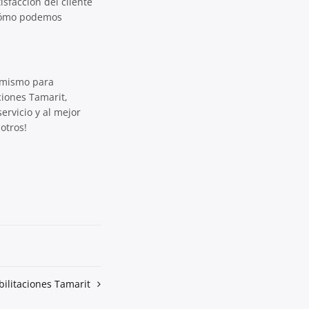
isfacción del cliente
 cómo podemos
y mismo para
ciones Tamarit,
ervicio y al mejor
otros!
ilitaciones Tamarit