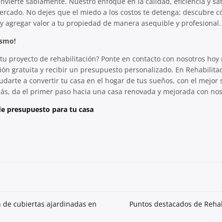
nvierte sabiamente. Nuestro enfoque en la calidad, eficiencia y sat
mercado. No dejes que el miedo a los costos te detenga; descubre
y agregar valor a tu propiedad de manera asequible y profesional.
ismo!
tu proyecto de rehabilitación? Ponte en contacto con nosotros ho
ón gratuita y recibir un presupuesto personalizado. En Rehabilita
darte a convertir tu casa en el hogar de tus sueños, con el mejor s
más, da el primer paso hacia una casa renovada y mejorada con nos
e presupuesto para tu casa
 de cubiertas ajardinadas en
Puntos destacados de Rehab