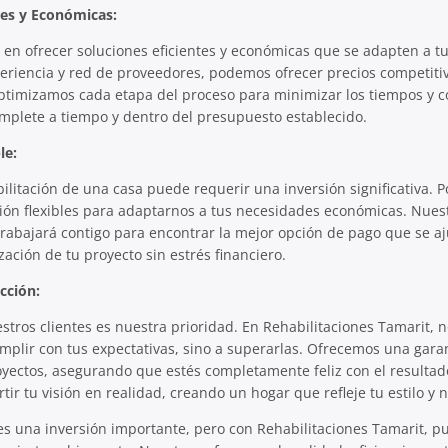
tes y Económicas:
en ofrecer soluciones eficientes y económicas que se adapten a t
periencia y red de proveedores, podemos ofrecer precios competit
optimizamos cada etapa del proceso para minimizar los tiempos y 
mplete a tiempo y dentro del presupuesto establecido.
le:
litación de una casa puede requerir una inversión significativa. P
ción flexibles para adaptarnos a tus necesidades económicas. Nues
trabajará contigo para encontrar la mejor opción de pago que se aju
lización de tu proyecto sin estrés financiero.
acción:
estros clientes es nuestra prioridad. En Rehabilitaciones Tamarit, n
lir con tus expectativas, sino a superarlas. Ofrecemos una garan
yectos, asegurando que estés completamente feliz con el resultado
ir tu visión en realidad, creando un hogar que refleje tu estilo y 
es una inversión importante, pero con Rehabilitaciones Tamarit, p