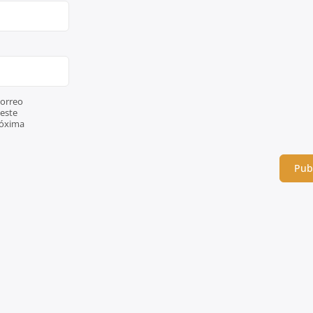
orreo
 este
róxima