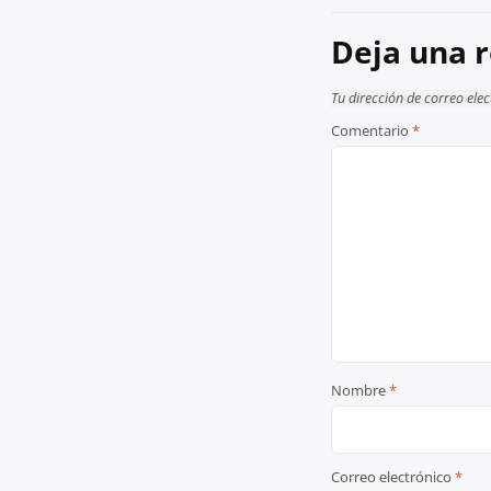
de
entradas
Deja una 
Tu dirección de correo ele
Comentario
*
Nombre
*
Correo electrónico
*