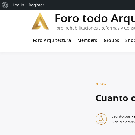
Acerca
Log In
Register
Saltar
Foro todo Arq
de
al
WordPress
contenido
Foro Rehabilitaciones ,Reformas y Cons
Foro Arquitectura
Members
Groups
Sho
BLOG
Cuanto c
Escrito por
Pe
3 de diciembr