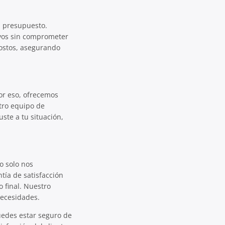
u presupuesto.
ivos sin comprometer
costos, asegurando
or eso, ofrecemos
tro equipo de
ste a tu situación,
o solo nos
tía de satisfacción
 final. Nuestro
necesidades.
uedes estar seguro de